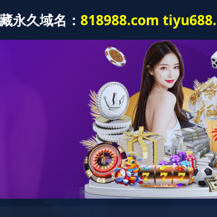
EN
甬金杯职工篮球赛
力，2018年9月4日-7日，浙江甬金公司第六届“甬金杯”职
共有四支队伍，经过历时四天紧张激烈的角逐，分条代表队获得
，比赛第二”的原则，赛出了水平，赛出了风格，赛出了甬金人
团队拼搏过程中的感动。通过本次比赛，促进了各部门之间的相