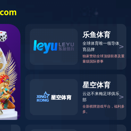
工篮球赛在公司体育馆顺利举行
了比赛冠军。比赛中队员们发挥出了顽强拼搏的精神，在比分落
的精神风貌。
互沟通和了解，而且加强了员工锻炼身体和团队合作的意识，为